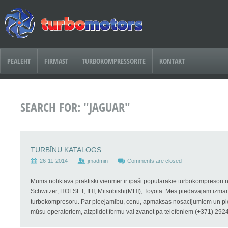
PEALEHT
FIRMAST
TURBOKOMPRESSORITE
KONTAKT
SEARCH FOR: "JAGUAR"
TURBĪNU KATALOGS
26-11-2014
jmadmin
Comments are closed
Mums noliktavā praktiski vienmēr ir īpaši populārākie turbokompresor
Schwitzer, HOLSET, IHI, Mitsubishi(MHI), Toyota. Mēs piedāvājam izmantot
turbokompresoru. Par pieejamību, cenu, apmaksas nosacījumiem un pie
mūsu operatoriem, aizpildot formu vai zvanot pa telefoniem (+371) 292