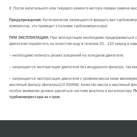
8. После капитального или текущего ремонта мотора первая замена масл
Предупреждение.
Категорически запрещается вращать вал турбокомпре
компрессор, это приведет к поломке турбокомпрессора!
ПРИ ЭКСПЛУАТАЦИИ:
При эксплуатации необходимо придерживаться сл
двигателю поработать на холостом ходу в течении 20…120 секунд в зави
– необходимо избегать резких ускорений на холодном двигателе;
– запрещается эксплуатация двигателя без воздушного фильтра, так ка
– запрещается эксплуатация двигателя с уровнем масла ниже минимума
масляный фильтр (фильтры)(10 000КМ). Качество масла и масляный фил
особое внимание должно уделяться системе выхлопа и катализатору.
По
турбокомпрессора из строя.