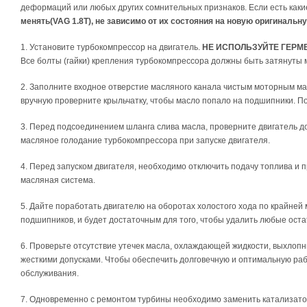
деформаций или любых других сомнительных признаков. Если есть каки
менять(VAG 1.8T), не зависимо от их состояния на новую оригинальн
1. Установите турбокомпрессор на двигатель.
НЕ ИСПОЛЬЗУЙТЕ ГЕРМ
Все болты (гайки) крепления турбокомпрессора должны быть затянуты 
2. Заполните входное отверстие масляного канала чистым моторным ма
вручную проверните крыльчатку, чтобы масло попало на подшипники. По
3. Перед подсоединением шланга слива масла, проверните двигатель д
масляное голодание турбокомпрессора при запуске двигателя.
4. Перед запуском двигателя, необходимо отключить подачу топлива и п
масляная система.
5. Дайте поработать двигателю на оборотах холостого хода по крайне
подшипников, и будет достаточным для того, чтобы удалить любые оста
6. Проверьте отсутствие утечек масла, охлаждающей жидкости, выхлопн
жесткими допусками. Чтобы обеспечить долговечную и оптимальную ра
обслуживания.
7. Одновременно с ремонтом турбины необходимо заменить катализатор