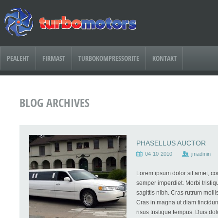
PEALEHT
FIRMAST
TURBOKOMPRESSORITE
KONTAKT
BLOG ARCHIVES
PHASELLUS AUCTOR
04-10-2010
jmadmin
Lorem ipsum dolor sit amet, co
semper imperdiet. Morbi tristiq
sagittis nibh. Cras rutrum moll
Cras in magna ut diam tincidunt
risus tristique tempus. Duis dolo